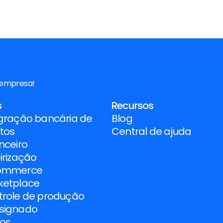
 empresa!
s
Recursos
gração bancária de 
Blog
tos
Central de ajuda
nceiro
irização
ommerce
ketplace
trole de produção
signado
nos