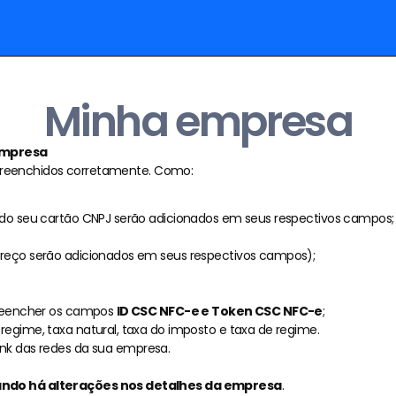
Minha empresa
Cadastre-se
Cadastre-se
Empresa
Entrar
o preenchidos corretamente. Como:
Entrar
 do seu cartão CNPJ serão adicionados em seus respectivos campos;
ereço serão adicionados em seus respectivos campos);
preencher os campos 
ID CSC NFC-e e Token CSC NFC-e
;
regime, taxa natural, taxa do imposto e taxa de regime.
link das redes da sua empresa.
uando há alterações nos detalhes da empresa
.