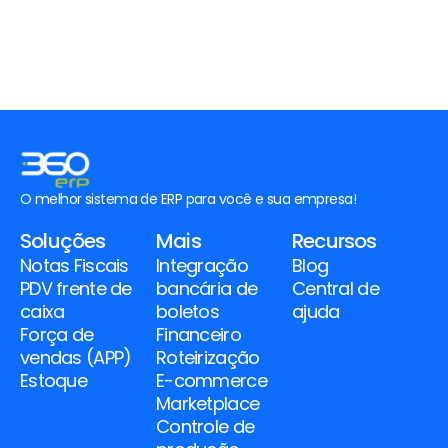
Gesto
O melhor sistema de ERP para você e sua empresa!
Soluções
Mais
Recursos
Notas Fiscais
Integração 
Blog
PDV frente de 
bancária de 
Central de 
caixa
boletos
ajuda
Força de 
Financeiro
vendas (APP)
Roteirização
Estoque
E-commerce
Marketplace
Controle de 