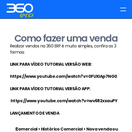
Planos
Como fazer uma venda
Cadastre-se
Realizar vendas na 360 ERP é muito simples, confira as 3 
Cadastre-se
formas:
Entrar
Entrar
LINK PARA VÍDEO TUTORIAL VERSÃO WEB: 
Recursos
https://www.youtube.com/watch?v=0FUXIAp7NG0
LINK PARA VÍDEO TUTORIAL VERSÃO APP:
https://www.youtube.com/watch?v=wv682xxauPY
LANÇAMENTO DE VENDA
Comercial > Histórico Comercial > Nova venda ou 