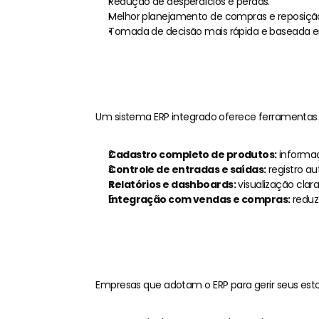
Redução de desperdícios e perdas.
Melhor planejamento de compras e reposiçã
Tomada de decisão mais rápida e baseada e
Como o
Um sistema ERP integrado oferece ferramentas p
Cadastro completo de produtos:
 informaç
Controle de entradas e saídas:
 registro a
Relatórios e dashboards:
 visualização cla
Integração com vendas e compras:
 reduz
Benefícios de
Empresas que adotam o ERP para gerir seus est