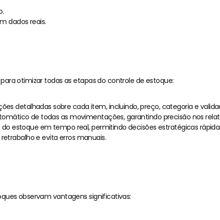
o.
m dados reais.
 ERP Facilita a Gestão de 
ara otimizar todas as etapas do controle de estoque:
ões detalhadas sobre cada item, incluindo, preço, categoria e valida
utomático de todas as movimentações, garantindo precisão nos relató
ra do estoque em tempo real, permitindo decisões estratégicas rápida
 retrabalho e evita erros manuais.
 uma Gestão de Estoque In
oques observam vantagens significativas: